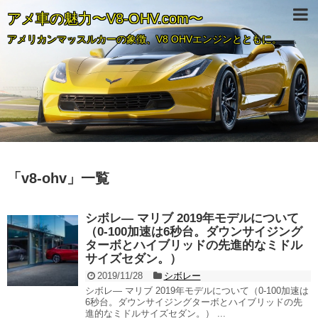
アメ車の魅力〜V8-OHV.com〜
アメリカンマッスルカーの象徴、V8 OHVエンジンとともに。
「
v8-ohv
」
一覧
シボレ― マリブ 2019年モデルについて
（0-100加速は6秒台。ダウンサイジング
ターボとハイブリッドの先進的なミドル
サイズセダン。）
2019/11/28
シボレー
シボレ― マリブ 2019年モデルについて（0-100加速は
6秒台。ダウンサイジングターボとハイブリッドの先
進的なミドルサイズセダン。） ...