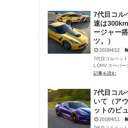
7代目コル
速は300km
ージャー
ツ。）
2018/4/12
7代目コルベット（
L OHV スー
記事を読む
7代目コル
いて（ア
ットのピ
2018/4/11
7代目コルベッ