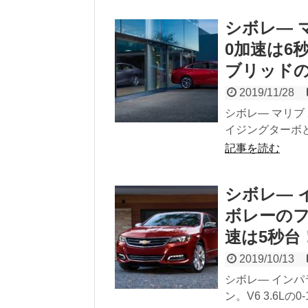
シボレ― マ
0加速は6
ブリッド
2019/11/28
シボレ― マリブ 
イジングターボと
記事を読む
シボレ― 
ボレーのフル
速は5秒台
2019/10/13
シボレ― インパ
ン。V6 3.6Lの