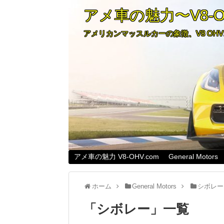
アメ車の魅力〜V8-OH
アメリカンマッスルカーの象徴、V8 OH
アメ車の魅力 V8-OHV.com
General Motors
ホーム
General Motors
シボレー
「
シボレー
」
一覧