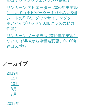
ルはミッドシップエンジンを搭載！
リンカーン アビエーター 2020年モデル
について（ナビゲーターより小さい3列
シートのSUV。ダウンサイジングター
ボとハイブリッドで8.0Lクラスの動力
性能）
リンカーン ノーチラス 2019年モデルに
ついて（MKXから車種名変更。0-100加
速は6.7秒）
アーカイブ
2019年
11月
10月
8月
7月
2018年