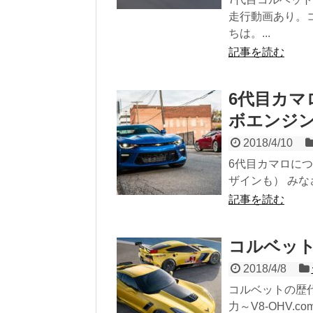
走行動画あり。
ちは。...
記事を読む
6代目カマ
ボエンジ
2018/4/10
6代目カマロにつ
ザインも） みなさ
記事を読む
コルベッ
2018/4/8
コルベットの歴
力～V8-OHV.