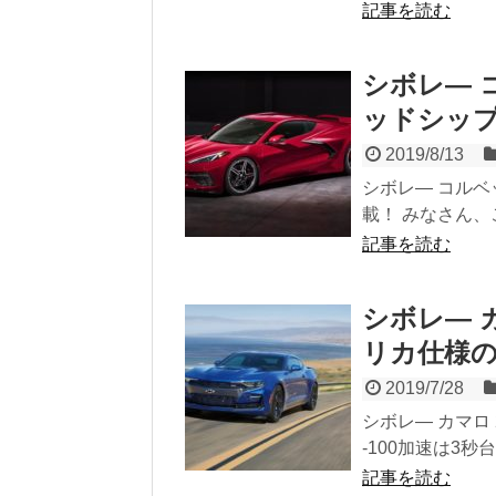
記事を読む
シボレ― コ
ッドシッ
2019/8/13
シボレ― コルベ
載！ みなさん、こ
記事を読む
シボレ― 
リカ仕様の
2019/7/28
シボレ― カマロ
-100加速は3秒
記事を読む