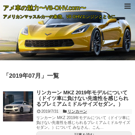
アメ車の魅力〜V8-OHV.com〜
アメリカンマッスルカーの象徴、V8 OHVエンジンとともに。
「
2019年07月
」
一覧
リンカーン MKZ 2019年モデルについて
（ドイツ車に負けない先進性を感じられ
るプレミアムミドルサイズセダン。）
2019/7/31
リンカーン
リンカーン MKZ 2019年モデルについて（ドイツ車に
負けない先進性を感じられるプレミアムミドルサイズ
セダン。）について みなさん、こん...
記事を読む