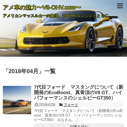
アメ車の魅力〜V8-OHV.com〜
アメリカンマッスルカーの象徴、V8 OHVエンジンとともに。
「
2018年04月
」
一覧
7代目フォード マスタングについて（新
開発のEcoBoost、真骨頂のV8 GT、ハイ
パフォーマンスのシェルビーGT350）
2018/4/29
フォード
7代目フォード マスタングについて（新開発のEcoB
oost、真骨頂のV8 GT、ハイパフォーマンスのシェル
ビーGT350） みなさん、こ...
記事を読む