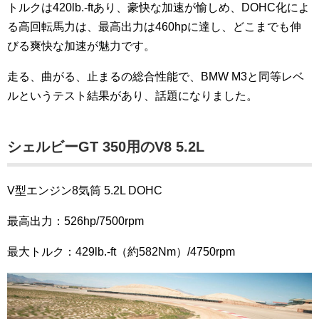
トルクは420lb.-ftあり、豪快な加速が愉しめ、DOHC化によ
る高回転馬力は、最高出力は460hpに達し、どこまでも伸
びる爽快な加速が魅力です。
走る、曲がる、止まるの総合性能で、BMW M3と同等レベ
ルというテスト結果があり、話題になりました。
シェルビーGT 350用のV8 5.2L
V型エンジン8気筒 5.2L DOHC
最高出力：526hp/7500rpm
最大トルク：429lb.-ft（約582Nm）/4750rpm