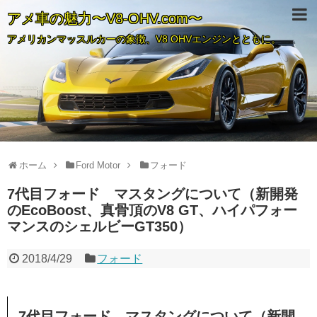
アメ車の魅力〜V8-OHV.com〜
アメリカンマッスルカーの象徴、V8 OHVエンジンとともに。
ホーム
Ford Motor
フォード
7代目フォード マスタングについて（新開発
のEcoBoost、真骨頂のV8 GT、ハイパフォー
マンスのシェルビーGT350）
2018/4/29
フォード
7代目フォード マスタングについて（新開