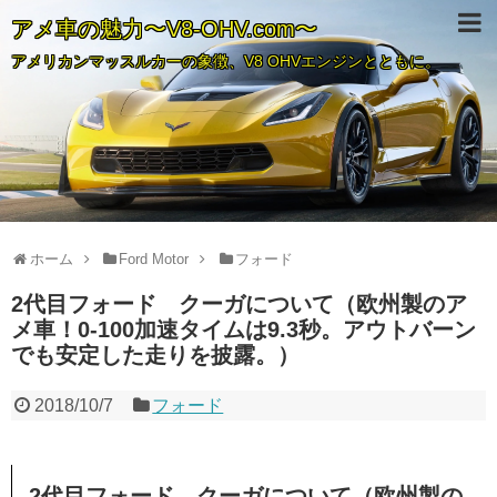
アメ車の魅力〜V8-OHV.com〜
アメリカンマッスルカーの象徴、V8 OHVエンジンとともに。
ホーム
Ford Motor
フォード
2代目フォード クーガについて（欧州製のア
メ車！0-100加速タイムは9.3秒。アウトバーン
でも安定した走りを披露。）
2018/10/7
フォード
2代目フォード クーガについて（欧州製の