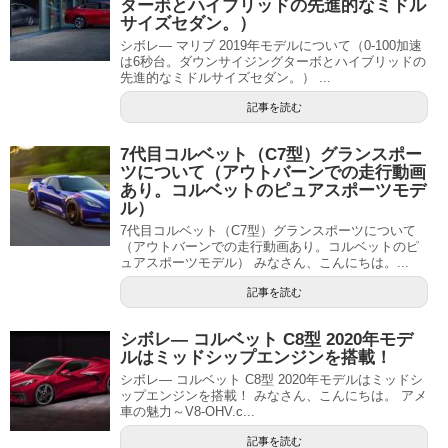
ターボとハイブリッドの先進的なミドル
サイズセダン。）
シボレ― マリブ 2019年モデルについて（0-100加速
は6秒台。ダウンサイジングターボとハイブリッドの
先進的なミドルサイズセダン。） ...
記事を読む
7代目コルベット（C7型）グランスポー
ツについて（アウトバーンでの走行動画
あり。コルベットのピュアスポーツモデ
ル）
7代目コルベット（C7型）グランスポーツについて
（アウトバーンでの走行動画あり。コルベットのピ
ュアスポーツモデル） みなさん、こんにちは。...
記事を読む
シボレ― コルベット C8型 2020年モデ
ルはミッドシップエンジンを搭載！
シボレ― コルベット C8型 2020年モデルはミッドシ
ップエンジンを搭載！ みなさん、こんにちは。 アメ
車の魅力～V8-OHV.c...
記事を読む