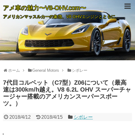
アメ車の魅力〜V8-OHV.com〜
アメリカンマッスルカーの象徴、V8 OHVエンジンとともに。
ホーム
General Motors
シボレー
7代目コルベット（C7型）Z06について（最高
速は300km/h越え。V8 6.2L OHV スーパーチャ
ージャー搭載のアメリカンスーパースポー
ツ。）
2018/4/12
2018/4/15
シボレー